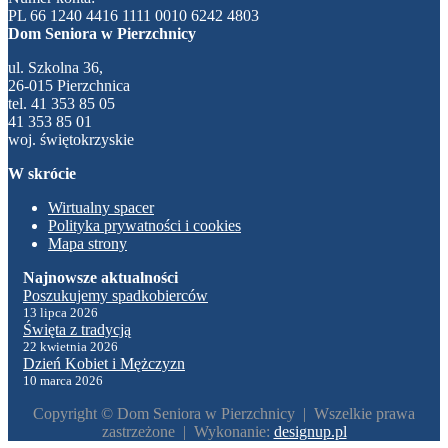
PL 66 1240 4416 1111 0010 6242 4803
Dom Seniora w Pierzchnicy
ul. Szkolna 36,
26-015 Pierzchnica
tel. 41 353 85 05
41 353 85 01
woj. świętokrzyskie
W skrócie
Wirtualny spacer
Polityka prywatności i cookies
Mapa strony
Poszukujemy spadkobierców
13 lipca 2026
Święta z tradycją
22 kwietnia 2026
Dzień Kobiet i Mężczyzn
10 marca 2026
Copyright © Dom Seniora w Pierzchnicy | Wszelkie prawa
zastrzeżone | Wykonanie:
designup.pl