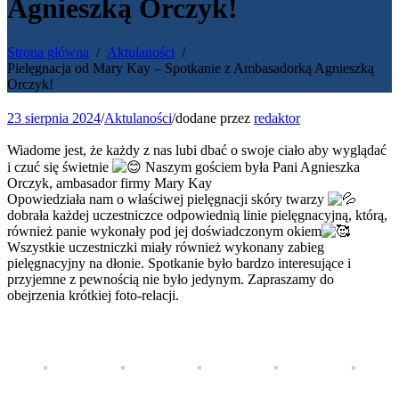
Agnieszką Orczyk!
Strona główna
Aktulaności
Pielęgnacja od Mary Kay – Spotkanie z Ambasadorką Agnieszką
Orczyk!
23 sierpnia 2024
/
Aktulaności
/
dodane przez
redaktor
Wiadome jest, że każdy z nas lubi dbać o swoje ciało aby wyglądać
i czuć się świetnie
Naszym gościem była Pani Agnieszka
Orczyk, ambasador firmy Mary Kay
Opowiedziała nam o właściwej pielęgnacji skóry twarzy
dobrała każdej uczestniczce odpowiednią linie pielęgnacyjną, którą,
również panie wykonały pod jej doświadczonym okiem
Wszystkie uczestniczki miały również wykonany zabieg
pielęgnacyjny na dłonie. Spotkanie było bardzo interesujące i
przyjemne z pewnością nie było jedynym. Zapraszamy do
obejrzenia krótkiej foto-relacji.