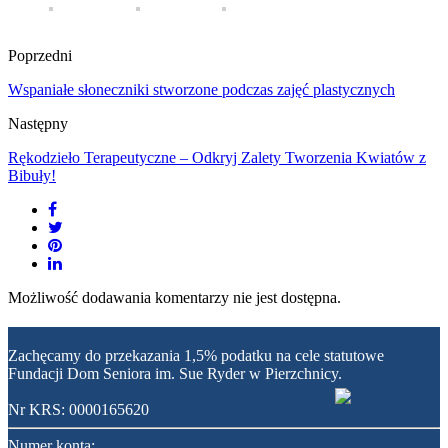
Poprzedni
Wspaniałe słoneczniki stworzone podczas zajęć plastycznych
Następny
Rękodzieło Terapeutyczne – Odkryj Zalety Tworzenia Kwiatów z
Bibuły!
Możliwość dodawania komentarzy nie jest dostępna.
Zachęcamy do przekazania 1,5% podatku na cele statutowe
Fundacji Dom Seniora im. Sue Ryder w Pierzchnicy.
Nr KRS: 0000165620
Numer konta: