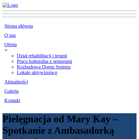
Strona główna
O nas
Oferta
Dział rehabilitacji i terapii
Praca kulturalna z seniorami
Rozbudowa Domu Seniora
Lokale aktywizujące
Aktualności
Galeria
Kontakt
Pielęgnacja od Mary Kay –
Spotkanie z Ambasadorką