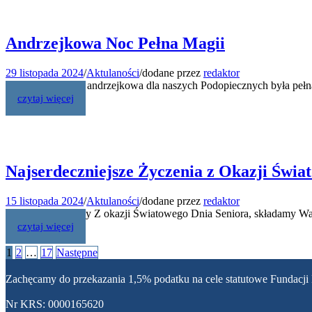
Andrzejkowa Noc Pełna Magii
29 listopada 2024
/
Aktulaności
/
dodane przez
redaktor
Coroczna zabawa andrzejkowa dla naszych Podopiecznych była pełna
czytaj więcej
Najserdeczniejsze Życzenia z Okazji Świa
15 listopada 2024
/
Aktulaności
/
dodane przez
redaktor
Szanowni Seniorzy Z okazji Światowego Dnia Seniora, składamy Wam 
czytaj więcej
Stronicowanie
1
2
…
17
Następne
wpisów
Zachęcamy do przekazania 1,5% podatku na cele statutowe Fundacji
Nr KRS: 0000165620