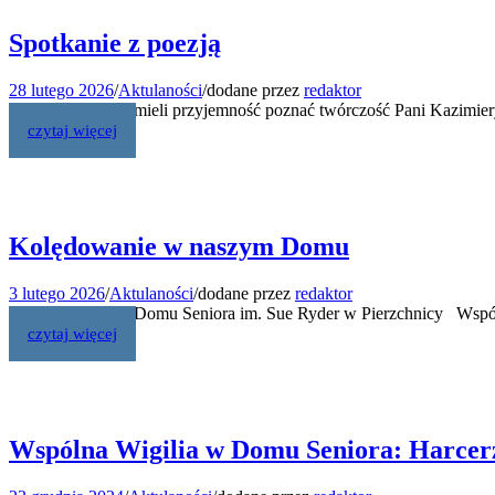
Spotkanie z poezją
28 lutego 2026
/
Aktulaności
/
dodane przez
redaktor
Nasi Mieszkańcy mieli przyjemność poznać twórczość Pani Kazimiery,
czytaj więcej
Kolędowanie w naszym Domu
3 lutego 2026
/
Aktulaności
/
dodane przez
redaktor
Kolędowanie w Domu Seniora im. Sue Ryder w Pierzchnicy Wspólne
czytaj więcej
Wspólna Wigilia w Domu Seniora: Harcerze