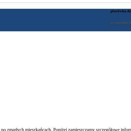
placówka dz
we wszystkie d
w po zmarłych mieszkańcach. Poniżej zamieszczamy szczegółowe inf