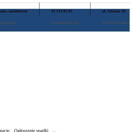
iała całodobowo
41 353 85 05
ul. Szkolna 36
ni tygodnia
domseniora@wp.pl
26-015 Pierzchnica
ormacje. Ogłoszenie spadki
…