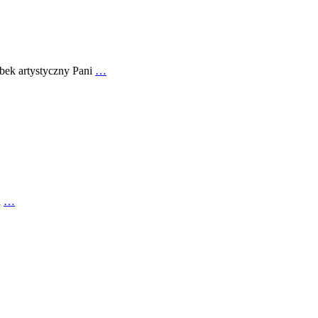
obek artystyczny Pani
…
a
…