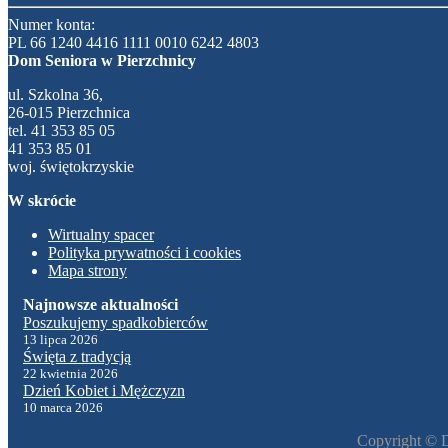
Numer konta:
PL 66 1240 4416 1111 0010 6242 4803
Dom Seniora w Pierzchnicy
ul. Szkolna 36,
26-015 Pierzchnica
tel. 41 353 85 05
41 353 85 01
woj. świętokrzyskie
W skrócie
Wirtualny spacer
Polityka prywatności i cookies
Mapa strony
Poszukujemy spadkobierców
13 lipca 2026
Święta z tradycją
22 kwietnia 2026
Dzień Kobiet i Mężczyzn
10 marca 2026
Copyright © 