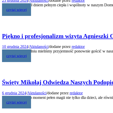
23 grudnia 2024
/
Aktulaności
/
dodane przez
redaktor
Miniony piątek był dniem pełnym ciepła i wspólnoty w naszym Domu 
czytaj więcej
Piękno i profesjonalizm wizyta Agnieszk
10 grudnia 2024
/
Aktulaności
/
dodane przez
redaktor
W ubiegłym tygodniu mieliśmy przyjemność ponownie gościć w nasz
czytaj więcej
Święty Mikołaj Odwiedza Naszych Podopi
6 grudnia 2024
/
Aktulaności
/
dodane przez
redaktor
Dzień 6 grudnia to moment pełen magii nie tylko dla dzieci, ale ró
czytaj więcej