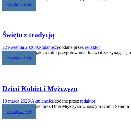
czytaj więcej
Święta z tradycją
22 kwietnia 2026
/
Aktulaności
/
dodane przez
redaktor
W naszym Domu jak co roku przygotowania do świat zaczynają się 
czytaj więcej
Dzień Kobiet i Mężczyzn
10 marca 2026
/
Aktulaności
/
dodane przez
redaktor
Z okazji Dnia Kobiet oraz Dnia Mężczyzn w naszym Domu Seniora od
czytaj więcej