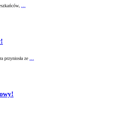
ieszkańców,
…
!
a przyniosła ze
…
kowy!