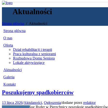
Aktualności
Strona główna
Aktualności
Strona główna
O nas
Oferta
Dział rehabilitacji i terapii
Praca kulturalna z seniorami
Rozbudowa Domu Seniora
Lokale aktywizujące
Aktualności
Galeria
Kontakt
Poszukujemy spadkobierców
13 lipca 2026
/
Aktulaności
,
Ogłoszenia
/
dodane przez
redaktor
Dom Seniora im. Sue Ryder w Pierzchnicy poszukuje spadkobiercó