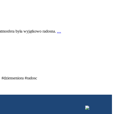
atmosfera była wyjątkowo radosna.
…
 #dzienseniora #radosc