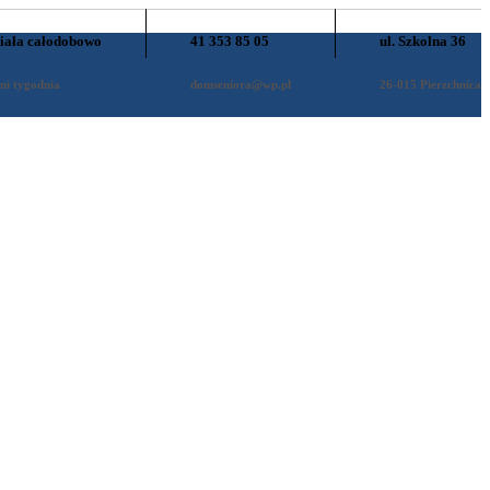
iała całodobowo
41 353 85 05
ul. Szkolna 36
ni tygodnia
domseniora@wp.pl
26-015 Pierzchnica