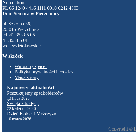
Numer konta:
PL 66 1240 4416 1111 0010 6242 4803
Dom Seniora w Pierzchnicy
ul. Szkolna 36,
26-015 Pierzchnica
tel. 41 353 85 05
41 353 85 01
woj. świętokrzyskie
W skrócie
Wirtualny spacer
Polityka prywatności i cookies
Mapa strony
Poszukujemy spadkobierców
13 lipca 2026
Święta z tradycją
22 kwietnia 2026
Dzień Kobiet i Mężczyzn
10 marca 2026
Copyright © 