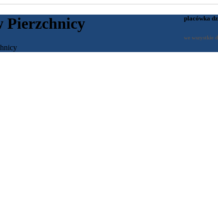
placówka dz
 Pierzchnicy
we wszystkie d
hnicy