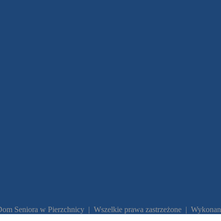
Dom Seniora w Pierzchnicy | Wszelkie prawa zastrzeżone | Wykonan