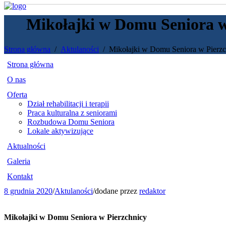
Mikołajki w Domu Seniora w
Strona główna
Aktulaności
Mikołajki w Domu Seniora w Pierzc
Strona główna
O nas
Oferta
Dział rehabilitacji i terapii
Praca kulturalna z seniorami
Rozbudowa Domu Seniora
Lokale aktywizujące
Aktualności
Galeria
Kontakt
8 grudnia 2020
/
Aktulaności
/
dodane przez
redaktor
Mikołajki w Domu Seniora w Pierzchnicy